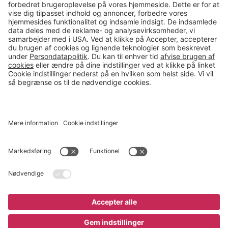
salg@gerdmans.dk
49 18 07 07
Salgsafdeling åbningstider
08.00-16.00
© 2026 Gerdmans Kontor- & Lagerudstyr A/S Alle priser er ekskl.
moms
En virksomhed i TAKKT-gruppen
Cookie indstillinger
Køb nu
6.095 kr