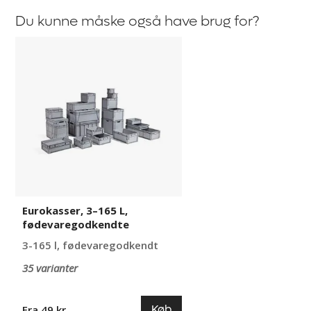
Du kunne måske også have brug for?
Eurokasser,
3–
165
L,
fødevaregodkendte
Eurokasser, 3–165 L,
fødevaregodkendte
3-165 l, fødevaregodkendt
35 varianter
Køb
Fra 49 kr