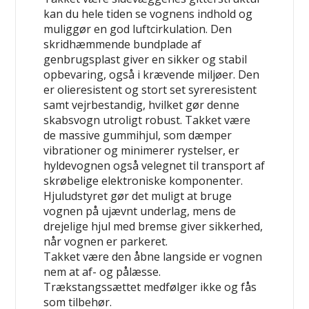
kan du hele tiden se vognens indhold og
muliggør en god luftcirkulation. Den
skridhæmmende bundplade af
genbrugsplast giver en sikker og stabil
opbevaring, også i krævende miljøer. Den
er olieresistent og stort set syreresistent
samt vejrbestandig, hvilket gør denne
skabsvogn utroligt robust. Takket være
de massive gummihjul, som dæmper
vibrationer og minimerer rystelser, er
hyldevognen også velegnet til transport af
skrøbelige elektroniske komponenter.
Hjuludstyret gør det muligt at bruge
vognen på ujævnt underlag, mens de
drejelige hjul med bremse giver sikkerhed,
når vognen er parkeret.
Takket være den åbne langside er vognen
nem at af- og pålæsse.
Trækstangssættet medfølger ikke og fås
som tilbehør.