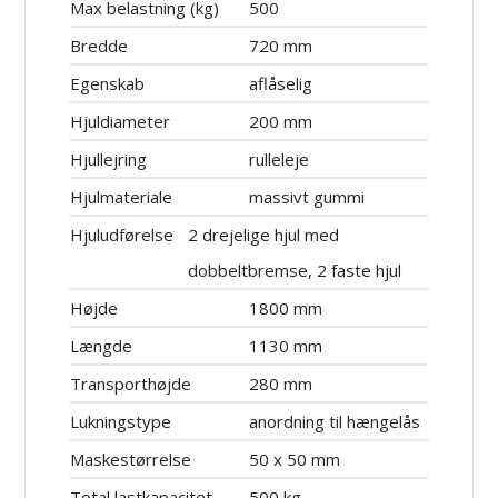
Max belastning (kg)
500
Bredde
720 mm
Egenskab
aflåselig
Hjuldiameter
200 mm
Hjullejring
rulleleje
Hjulmateriale
massivt gummi
Hjuludførelse
2 drejelige hjul med
dobbeltbremse, 2 faste hjul
Højde
1800 mm
Længde
1130 mm
Transporthøjde
280 mm
Lukningstype
anordning til hængelås
Maskestørrelse
50 x 50 mm
Total lastkapacitet
500 kg