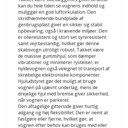
kan du hele tiden se vognens indhold og
muliggør en god luftcirkulation. Den
skridhæmmende bundplade af
genbrugsplast giver en sikker og stabil
opbevaring, også i krævende miljøer. Den
er olieresistent og stort set syreresistent
samt vejrbestandig, hvilket gør denne
skabsvogn utroligt robust. Takket være
de massive gummihjul, som dæmper
vibrationer og minimerer rystelser, er
hyldevognen også velegnet til transport af
skrøbelige elektroniske komponenter.
Hjuludstyret gør det muligt at bruge
vognen på ujævnt underlag, mens de
drejelige hjul med bremse giver sikkerhed,
når vognen er parkeret.
Den aftagelige gitterside giver hurtig
adgang og høj fleksibilitet. Den er nemt at
fastgøre eller fjerne, hvilket gør, at
vognen efter behov kan bruges med eller