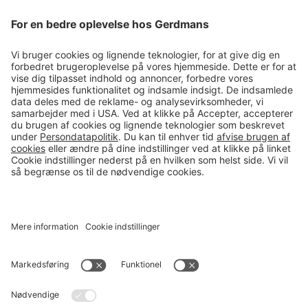
Tips & guides
Kontakt
salg@gerdmans.dk
49 18 07 07
Salgsafdeling åbningstider
08.00-16.00
© 2026 Gerdmans Kontor- & Lagerudstyr A/S Alle priser er ekskl.
moms
En virksomhed i TAKKT-gruppen
Cookie indstillinger