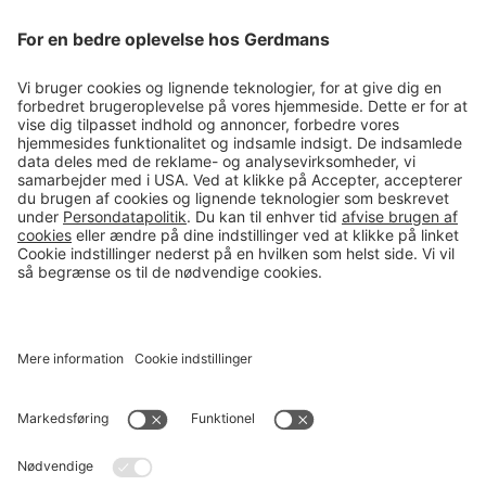
Tips & guides
Kontakt
salg@gerdmans.dk
49 18 07 07
Salgsafdeling åbningstider
08.00-16.00
© 2026 Gerdmans Kontor- & Lagerudstyr A/S Alle priser er ekskl.
moms
En virksomhed i TAKKT-gruppen
Cookie indstillinger