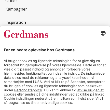
Outlet
Kampagner
Inspiration
Kundereferencer
Magasin
Tips & guides
Kontakt
salg@gerdmans.dk
49 18 07 07
Salgsafdeling åbningstider
08.00-16.00