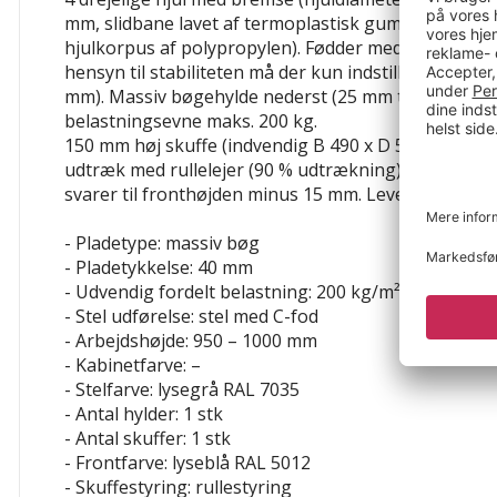
mm, slidbane lavet af termoplastisk gummi (gråt no
hjulkorpus af polypropylen). Fødder med højdejuster
hensyn til stabiliteten må der kun indstilles en mak
mm). Massiv bøgehylde nederst (25 mm tyk, faghøjd
belastningsevne maks. 200 kg.
150 mm høj skuffe (indvendig B 490 x D 560 mm), las
udtræk med rullelejer (90 % udtrækning). Skuffens
svarer til fronthøjden minus 15 mm. Leveres samlet (
- Pladetype: massiv bøg
- Pladetykkelse: 40 mm
- Udvendig fordelt belastning: 200 kg/m²
- Stel udførelse: stel med C-fod
- Arbejdshøjde: 950 – 1000 mm
- Kabinetfarve: –
- Stelfarve: lysegrå RAL 7035
- Antal hylder: 1 stk
- Antal skuffer: 1 stk
- Frontfarve: lyseblå RAL 5012
- Skuffestyring: rullestyring