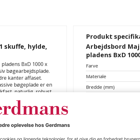
Produkt specifik
1 skuffe, hylde,
Arbejdsbord Majke
pladens BxD 100
e, pladens BxD 1000 x
Farve
iv bøgearbejdsplade.
Materiale
re kanter affaset.
assive bøgeplade er en
Bredde (mm)
kfast, naturlig, robust,
Dybde (mm)
bes flere gange. 4-
0x50x2 mm) inklusive
Antal hylder
verst med bred
Antal skuffer
eret stål med
Anvendelseshøjde
 konstruktionshøjde 160
Hjul