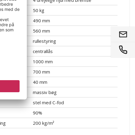
tning
50 kg
490 mm
560 mm
rullestyring
centrallås
1000 mm
700 mm
40 mm
massiv bøg
stel med C-fod
90%
ing
200 kg/m²