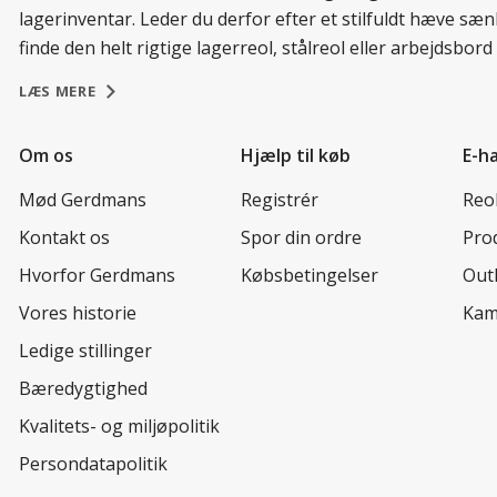
lagerinventar. Leder du derfor efter et stilfuldt hæve sæ
finde den helt rigtige lagerreol, stålreol eller arbejdsbo
LÆS MERE
Om os
Hjælp til køb
E-h
Mød Gerdmans
Registrér
Reo
Kontakt os
Spor din ordre
Prod
Hvorfor Gerdmans
Købsbetingelser
Out
Vores historie
Kam
Ledige stillinger
Bæredygtighed
Kvalitets- og miljøpolitik
Persondatapolitik