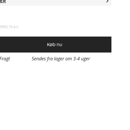
TER
9.993,75 kr
)
Køb nu
 Fragt
Sendes fra lager om 3-4 uger