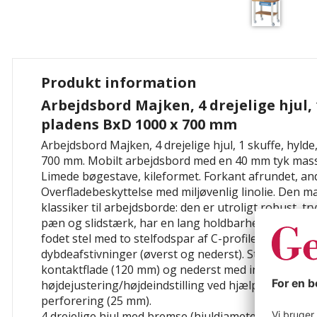
Produkt information
Arbejdsbord Majken, 4 drejelige hjul, 
pladens BxD 1000 x 700 mm
Arbejdsbord Majken, 4 drejelige hjul, 1 skuffe, hyld
700 mm. Mobilt arbejdsbord med en 40 mm tyk mass
Limede bøgestave, kileformet. Forkant afrundet, and
Overfladebeskyttelse med miljøvenlig linolie. Den m
klassiker til arbejdsborde: den er utroligt robust, try
pæn og slidstærk, har en lang holdbarhed og kan sli
fodet stel med to stelfodspar af C-profileret stål (7
dybdeafstivninger (øverst og nederst). Stelfødder ø
kontaktflade (120 mm) og nederst med integreret
højdejustering/højdeindstilling ved hjælp af C-profil
perforering (25 mm).
4 drejelige hjul med bremse (hjuldiameter 125 mm,