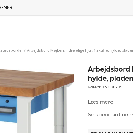
GNER
kstedsborde
/
Arbejdsbord Majken, 4 drejelige hjul, 1 skuffe, hylde, pla
Arbejdsbord Ma
hylde, plade
Varenr. 12-
830735
Læs mere
Se specifikatione