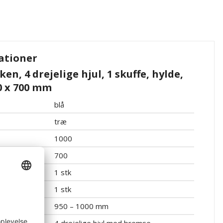
ationer
n, 4 drejelige hjul, 1 skuffe, hylde,
0 x 700 mm
blå
træ
1000
700
1 stk
1 stk
950 – 1000 mm
4 drejelige hjul med bremse