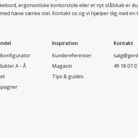
nkebord, ergonomiske kontorstole eller et nyt stålskab er du
rd med hæve sænke stel. Kontakt os og vi hjælper dig med en 
andel
Inspiration
Kontakt
lkonfigurator
Kundereferencer
salg@ger
ukter A - Å
Magasin
49 18 07 0
let
Tips & guides
pagner