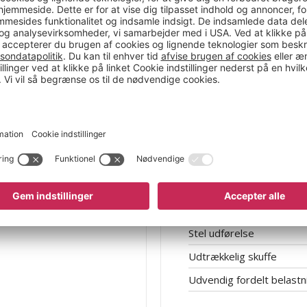
n-marking, 85° Shore),
StorageLadansMaxBelas
ing i trin á 25 mm (af
simal højde på 1000
Skuffebredde
e 540 mm). Samlet
Skuffedybde
tkapacitet 50 kg.
Skuffestyring
 anvendelseshøjde
Lukningstype
hjulsæt vedlagt).
Pladebredde
Pladedybde
Pladetykkelse
Pladetype
Stel udførelse
Udtrækkelig skuffe
Udvendig fordelt belastn