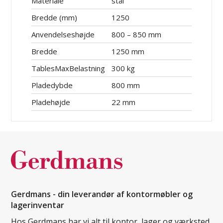
Materiale
stål
Bredde (mm)
1250
Anvendelseshøjde
800 – 850 mm
Bredde
1250 mm
TablesMaxBelastning
300 kg
Pladedybde
800 mm
Pladehøjde
22 mm
Gerdmans - din leverandør af kontormøbler og
lagerinventar
Hos Gerdmans har vi alt til kontor, lager og værksted.