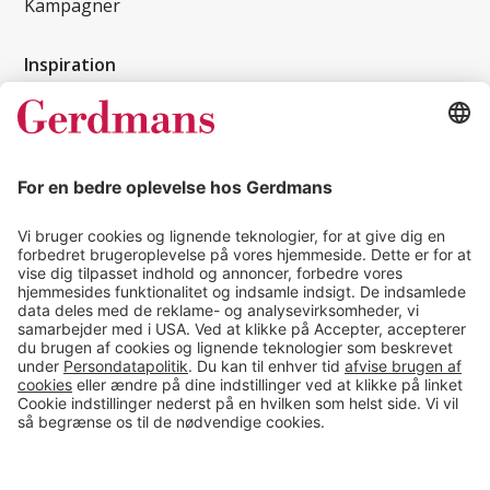
Kampagner
Inspiration
Kundereferencer
Magasin
Tips & guides
Kontakt
salg@gerdmans.dk
49 18 07 07
Salgsafdeling åbningstider
08.00-16.00