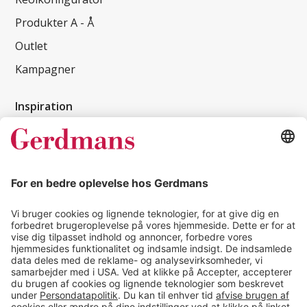
Produkter A - Å
Outlet
Kampagner
Inspiration
Kundereferencer
Magasin
Tips & guides
Kontakt
salg@gerdmans.dk
49 18 07 07
Salgsafdeling åbningstider