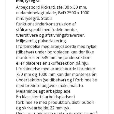
mm, lysegrå
Arbejdsbord Rickard, stel 30 x 30 mm,
melaminbelagt plade, BxD 2500 x 1000
mm, lysegrå. Stabil
funktionsunderkonstruktion af
stålrørsprofil med fodelementer,
tværstivere og afstivningstraverser.
Miljøvenlig pulverlakering.
I forbindelse med arbejdsborde med hylde
(tilbehør) under bordpladen kan der ikke
monteres en 545 mm høj undersektion
eller placeres en skuffesektion på hjul.
I forbindelse med arbejdsborde i bredden
750 mm og 1000 mm kan der monteres
én
undersektion (se tilbehør) og i forbindelse
med bredere udgaver maksimalt
to
.
Melaminbelagt arbejdsplade
En klassiker til arbejdspladser i
forbindelse med produktion, distribution
og skrivearbejde. 22 mm tyk.
Over- og underside med en direkte lysegrå