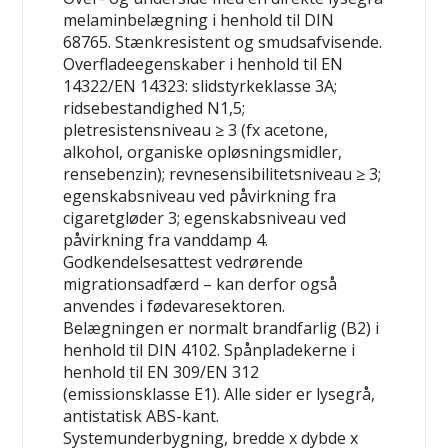
melaminbelægning i henhold til DIN
68765. Stænkresistent og smudsafvisende.
Overfladeegenskaber i henhold til EN
14322/EN 14323: slidstyrkeklasse 3A;
ridsebestandighed N
1,5;
pletresistensniveau ≥ 3 (fx acetone,
alkohol, organiske opløsningsmidler,
rensebenzin); revnesensibilitetsniveau ≥ 3;
egenskabsniveau ved påvirkning fra
cigaretgløder 3; egenskabsniveau ved
påvirkning fra vanddamp 4.
Godkendelsesattest vedrørende
migrationsadfærd – kan derfor også
anvendes i fødevaresektoren.
Belægningen er normalt brandfarlig (B2) i
henhold til DIN 4102. Spånpladekerne i
henhold til EN 309/EN 312
(emissionsklasse E1). Alle sider er lysegrå,
antistatisk ABS-kant.
Systemunderbygning, bredde x dybde x