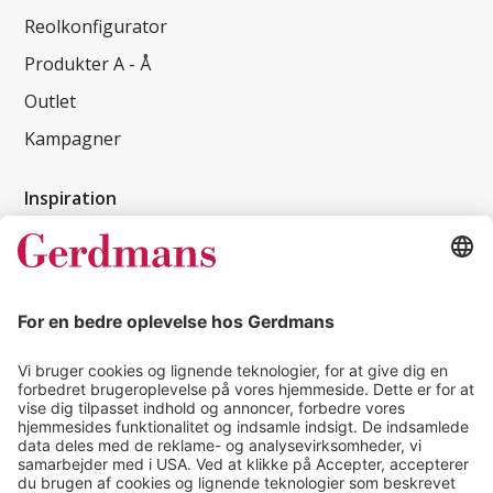
Reolkonfigurator
Produkter A - Å
Outlet
Kampagner
Inspiration
Kundereferencer
Magasin
Tips & guides
Kontakt
salg@gerdmans.dk
49 18 07 07