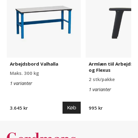
Arbejdsstol
Nexxit
og
Flexus
Arbejdsbord Valhalla
Armlæn tiil Arbejdss
og Flexus
Maks. 300 kg
2 stk/pakke
1 varianter
1 varianter
Køb
3.645 kr
995 kr