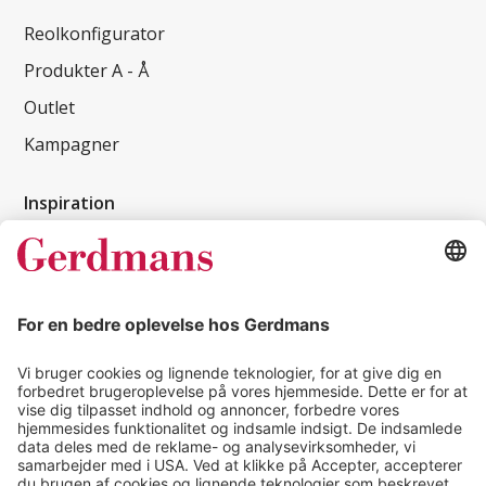
Reolkonfigurator
Produkter A - Å
Outlet
Kampagner
Inspiration
Kundereferencer
Magasin
Tips & guides
Kontakt
salg@gerdmans.dk
49 18 07 07