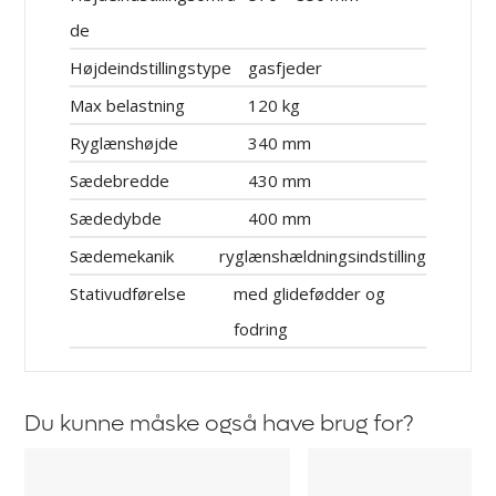
de
Højdeindstillingstype
gasfjeder
Max belastning
120 kg
Ryglænshøjde
340 mm
Sædebredde
430 mm
Sædedybde
400 mm
Sædemekanik
ryglænshældningsindstilling
Stativudførelse
med glidefødder og
fodring
Du kunne måske også have brug for?
Arbejdsbord
Armlæn
Valhalla
tiil