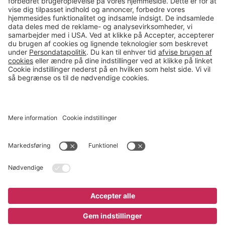
salg@gerdmans.dk
49 18 07 07
Salgsafdeling åbningstider
08.00-16.00
© 2026 Gerdmans Kontor- & Lagerudstyr A/S Alle priser er ekskl.
moms
En virksomhed i TAKKT-gruppen
Cookie indstillinger
Køb nu
7.495 kr