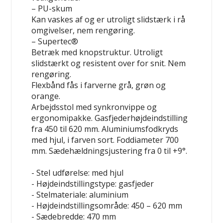
– PU-skum
Kan vaskes af og er utroligt slidstærk i rå
omgivelser, nem rengøring.
– Supertec®
Betræk med knopstruktur. Utroligt
slidstærkt og resistent over for snit. Nem
rengøring.
Flexbånd fås i farverne grå, grøn og
orange.
Arbejdsstol med synkronvippe og
ergonomipakke. Gasfjederhøjdeindstilling
fra 450 til 620 mm. Aluminiumsfodkryds
med hjul, i farven sort. Foddiameter 700
mm. Sædehældningsjustering fra 0 til +9°.
- Stel udførelse: med hjul
- Højdeindstillingstype: gasfjeder
- Stelmateriale: aluminium
- Højdeindstillingsområde: 450 – 620 mm
- Sædebredde: 470 mm