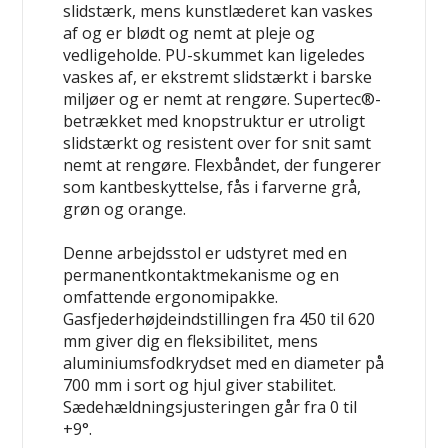
slidstærk, mens kunstlæderet kan vaskes
af og er blødt og nemt at pleje og
vedligeholde. PU-skummet kan ligeledes
vaskes af, er ekstremt slidstærkt i barske
miljøer og er nemt at rengøre. Supertec®-
betrækket med knopstruktur er utroligt
slidstærkt og resistent over for snit samt
nemt at rengøre. Flexbåndet, der fungerer
som kantbeskyttelse, fås i farverne grå,
grøn og orange.
Denne arbejdsstol er udstyret med en
permanentkontaktmekanisme og en
omfattende ergonomipakke.
Gasfjederhøjdeindstillingen fra 450 til 620
mm giver dig en fleksibilitet, mens
aluminiumsfodkrydset med en diameter på
700 mm i sort og hjul giver stabilitet.
Sædehældningsjusteringen går fra 0 til
+9°.