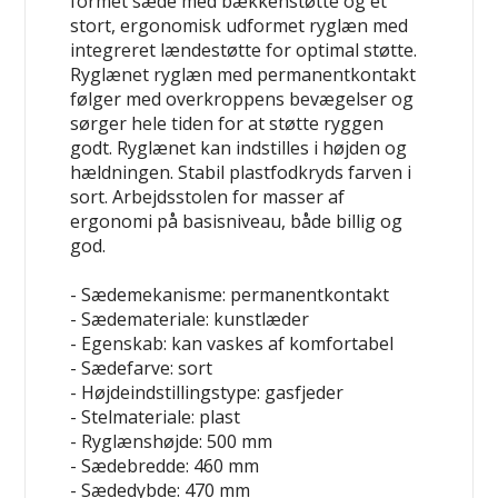
formet sæde med bækkenstøtte og et
stort, ergonomisk udformet ryglæn med
integreret lændestøtte for optimal støtte.
Ryglænet ryglæn med permanentkontakt
følger med overkroppens bevægelser og
sørger hele tiden for at støtte ryggen
godt. Ryglænet kan indstilles i højden og
hældningen. Stabil plastfodkryds farven i
sort. Arbejdsstolen for masser af
ergonomi på basisniveau, både billig og
god.
- Sædemekanisme: permanentkontakt
- Sædemateriale: kunstlæder
- Egenskab: kan vaskes af
komfortabel
- Sædefarve: sort
- Højdeindstillingstype: gasfjeder
- Stelmateriale: plast
- Ryglænshøjde: 500 mm
- Sædebredde: 460 mm
- Sædedybde: 470 mm