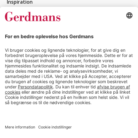
Inspiration
Kundereferencer
Magasin
Tips & guides
Kontakt
salg@gerdmans.dk
49 18 07 07
Salgsafdeling åbningstider
08.00-16.00
© 2026 Gerdmans Kontor- & Lagerudstyr A/S Alle priser er ekskl.
moms
En virksomhed i TAKKT-gruppen