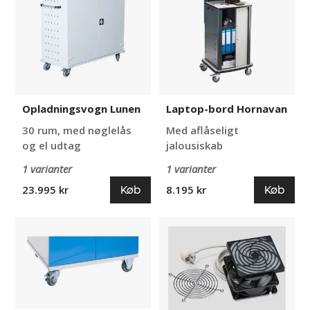
Opladningsvogn Lunen
Laptop-bord Hornavan
30 rum, med nøglelås
Med aflåseligt
og el udtag
jalousiskab
1 varianter
1 varianter
Køb
Køb
23.995 kr
8.195 kr
Hjulsæt
Ventilator
til
til
PC-
PC
skab
skab
Hjortvad
Ancil