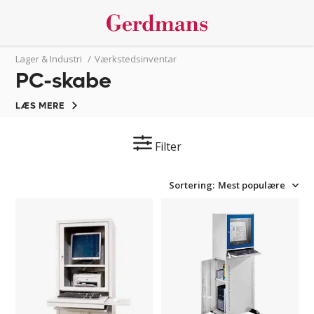
Lager & Industri
/
Værkstedsinventar
PC-skabe
LÆS MERE
Filter
Sortering:
Mest populære
Kompakt
PC
PC
skab
skab
Storuman
Lela