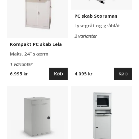
PC skab Storuman
Lysegråt og gråblåt
2 varianter
Kompakt PC skab Lela
Maks. 24” skærm
1 varianter
Køb
Køb
6.995 kr
4.095 kr
PC
PC
skab
skab
Verner
til
fladskærm