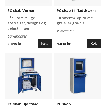
PC skab Verner
PC skab til fladskærm
Fås i forskellige
Til skærme op til 21",
størrelser, designs og
grå eller grå/blå
belastninger
2 varianter
10 varianter
Køb
Køb
3.845 kr
4.845 kr
PC
PC
skab
skab
Hjortvad
PC skab Hjortvad
PC skab