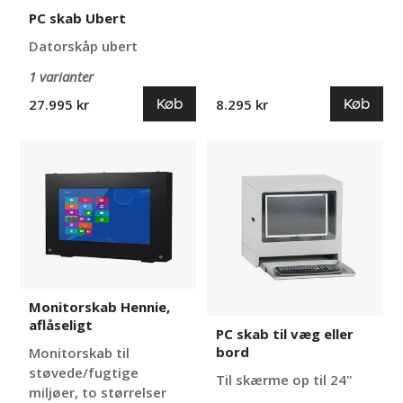
PC skab Ubert
Datorskåp ubert
1 varianter
Køb
Køb
27.995 kr
8.295 kr
Monitorskab
PC
Hennie,
skab
aflåseligt
til
væg
eller
bord
Monitorskab Hennie,
aflåseligt
PC skab til væg eller
bord
Monitorskab til
støvede/fugtige
Til skærme op til 24"
miljøer, to størrelser