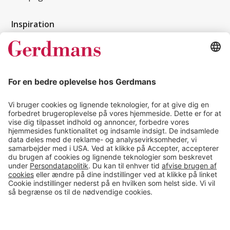
Inspiration
Kundereferencer
Magasin
Tips & guides
Kontakt
salg@gerdmans.dk
49 18 07 07
Salgsafdeling åbningstider
08.00-16.00