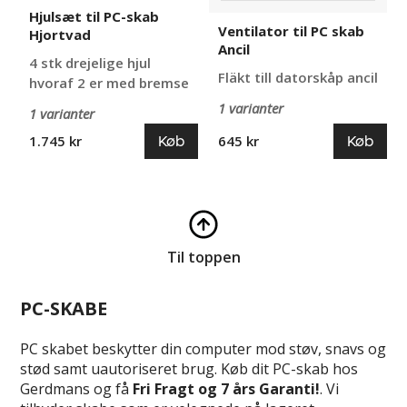
Hjulsæt til PC-skab
Ventilator til PC skab
Hjortvad
Ancil
4 stk drejelige hjul
Fläkt till datorskåp ancil
hvoraf 2 er med bremse
1 varianter
1 varianter
Køb
Køb
1.745 kr
645 kr
Til toppen
PC-SKABE
PC skabet beskytter din computer mod støv, snavs og
stød samt uautoriseret brug. Køb dit PC-skab hos
Gerdmans og få
Fri Fragt og 7 års Garanti!
. Vi