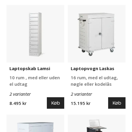
Laptopskab
Laptopvogn
Lamsi
Laskas
Laptopskab Lamsi
Laptopvogn Laskas
10 rum , med eller uden
16 rum, med el udtag,
el udtag
nøgle eller kodelås
2 varianter
2 varianter
Køb
Køb
8.495 kr
15.195 kr
Opladningsvogn
Laptop-
Lunen
bord
Hornavan