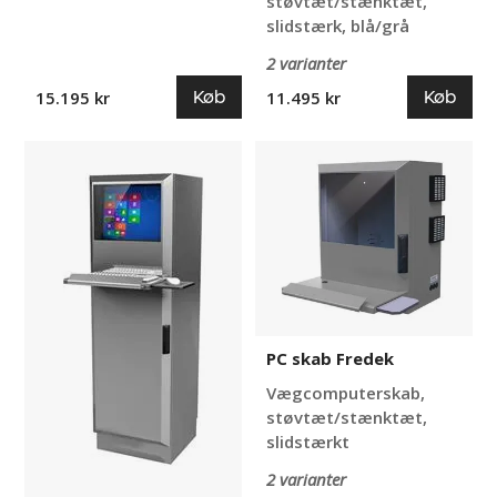
støvtæt/stænktæt,
slidstærk, blå/grå
2 varianter
Køb
Køb
15.195 kr
11.495 kr
PC
PC
skab
skab
Ubert
Fredek
PC skab Fredek
Vægcomputerskab,
støvtæt/stænktæt,
slidstærkt
2 varianter