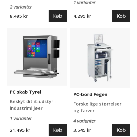
1 varianter
2 varianter
Køb
Køb
8.495 kr
4.295 kr
PC
PC-
skab
bord
Tyrel
Fegen
PC skab Tyrel
PC-bord Fegen
Beskyt dit it-udstyr i
Forskellige størrelser
industrimiljøer
og farver
1 varianter
4 varianter
Køb
Køb
21.495 kr
3.545 kr