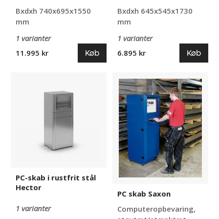
Bxdxh 740x695x1550
Bxdxh 645x545x1730
mm
mm
1 varianter
1 varianter
Køb
Køb
11.995 kr
6.895 kr
PC-
PC
skab
skab
i
Saxon
rustfrit
stål
Hector
PC-skab i rustfrit stål
Hector
PC skab Saxon
1 varianter
Computeropbevaring,