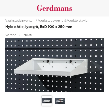
Værkstedsinventar
/
Værkstedsvogne & Værktøjstavler
Hylde Atle, lysegrå, BxD 900 x 250 mm
Varenr. 12-
170135