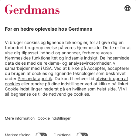
Kundereferencer
Magasin
Tips & guides
Kontakt
salg@gerdmans.dk
49 18 07 07
Salgsafdeling åbningstider
08.00-16.00
© 2026 Gerdmans Kontor- & Lagerudstyr A/S Alle priser er ekskl.
moms
En virksomhed i TAKKT-gruppen
Cookie indstillinger