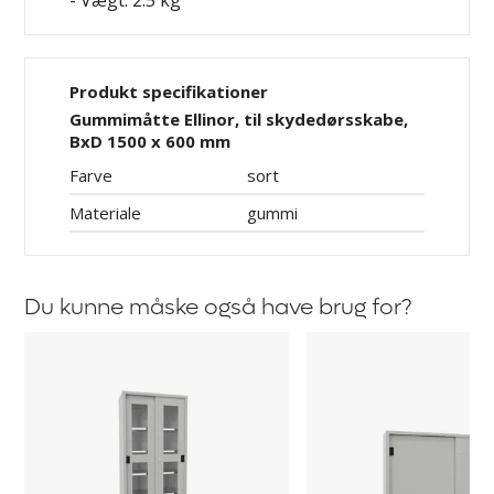
- Vægt: 2.5 kg
Produkt specifikationer
Gummimåtte Ellinor, til skydedørsskabe,
BxD 1500 x 600 mm
Farve
sort
Materiale
gummi
Du kunne måske også have brug for?
Skydedørsskab
Skydedørsskab
Ellinor
til
tung
last
Ellinor