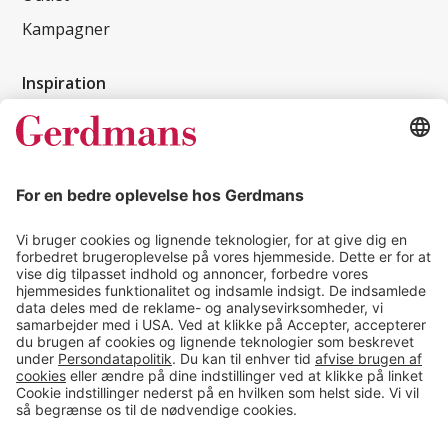
Kampagner
Inspiration
Kundereferencer
Magasin
Tips & guides
Kontakt
salg@gerdmans.dk
49 18 07 07
Salgsafdeling åbningstider
08.00-16.00