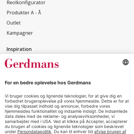
Reolkonfigurator
Produkter A - Å
Outlet
Kampagner
Inspiration
Kundereferencer
Magasin
Tips & guides
Kontakt
salg@gerdmans.dk
49 18 07 07