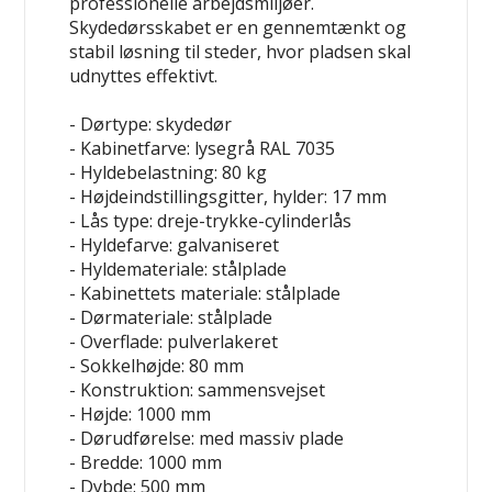
professionelle arbejdsmiljøer.
Skydedørsskabet er en gennemtænkt og
stabil løsning til steder, hvor pladsen skal
udnyttes effektivt.
- Dørtype: skydedør
- Kabinetfarve: lysegrå RAL 7035
- Hyldebelastning: 80 kg
- Højdeindstillingsgitter, hylder: 17 mm
- Lås type: dreje-trykke-cylinderlås
- Hyldefarve: galvaniseret
- Hyldemateriale: stålplade
- Kabinettets materiale: stålplade
- Dørmateriale: stålplade
- Overflade: pulverlakeret
- Sokkelhøjde: 80 mm
- Konstruktion: sammensvejset
- Højde: 1000 mm
- Dørudførelse: med massiv plade
- Bredde: 1000 mm
- Dybde: 500 mm