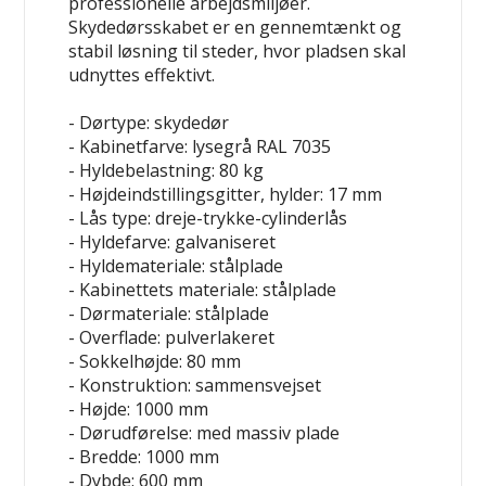
professionelle arbejdsmiljøer.
Skydedørsskabet er en gennemtænkt og
stabil løsning til steder, hvor pladsen skal
udnyttes effektivt.
- Dørtype: skydedør
- Kabinetfarve: lysegrå RAL 7035
- Hyldebelastning: 80 kg
- Højdeindstillingsgitter, hylder: 17 mm
- Lås type: dreje-trykke-cylinderlås
- Hyldefarve: galvaniseret
- Hyldemateriale: stålplade
- Kabinettets materiale: stålplade
- Dørmateriale: stålplade
- Overflade: pulverlakeret
- Sokkelhøjde: 80 mm
- Konstruktion: sammensvejset
- Højde: 1000 mm
- Dørudførelse: med massiv plade
- Bredde: 1000 mm
- Dybde: 600 mm