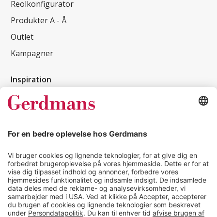
Reolkonfigurator
Produkter A - Å
Outlet
Kampagner
Inspiration
Kundereferencer
Magasin
Tips & guides
Kontakt
salg@gerdmans.dk
49 18 07 07