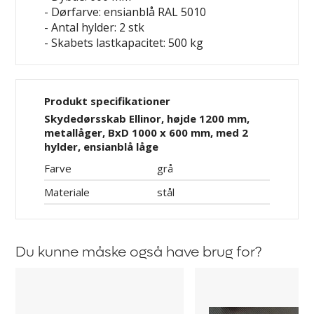
- Dørfarve: ensianblå RAL 5010
- Antal hylder: 2 stk
- Skabets lastkapacitet: 500 kg
Produkt specifikationer
Skydedørsskab Ellinor, højde 1200 mm,
metallåger, BxD 1000 x 600 mm, med 2
hylder, ensianblå låge
Farve
grå
Materiale
stål
Du kunne måske også have brug for?
Hylde
Gummimåtte
til
Ellinor
skydedørsskab