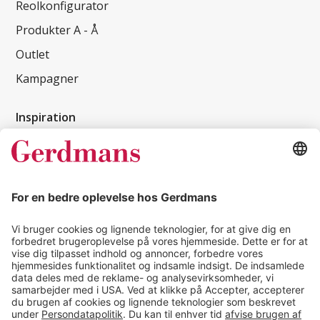
Reolkonfigurator
Produkter A - Å
Outlet
Kampagner
Inspiration
Kundereferencer
Magasin
Tips & guides
Kontakt
salg@gerdmans.dk
49 18 07 07