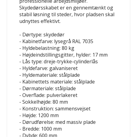
professionelle arbejdsmiljøer.
Skydedørsskabet er en gennemtænkt og
stabil løsning til steder, hvor pladsen skal
udnyttes effektivt.
- Dørtype: skydedør
- Kabinetfarve: lysegrå RAL 7035
- Hyldebelastning: 80 kg
- Højdeindstillingsgitter, hylder: 17 mm
- Lås type: dreje-trykke-cylinderlås
- Hyldefarve: galvaniseret
- Hyldemateriale: stålplade
- Kabinettets materiale: stålplade
- Dørmateriale: stålplade
- Overflade: pulverlakeret
- Sokkelhøjde: 80 mm
- Konstruktion: sammensvejset
- Højde: 1200 mm
- Dørudførelse: med massiv plade
- Bredde: 1000 mm
- Dybde: 600 mm