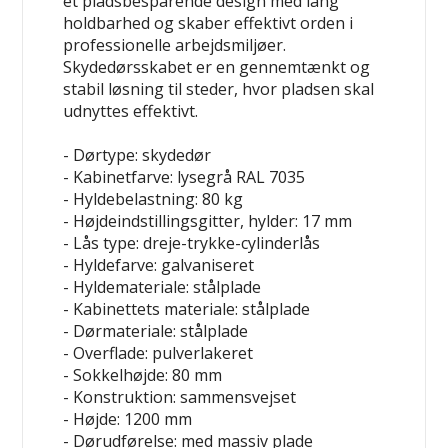
et pladsbesparende design med lang
holdbarhed og skaber effektivt orden i
professionelle arbejdsmiljøer.
Skydedørsskabet er en gennemtænkt og
stabil løsning til steder, hvor pladsen skal
udnyttes effektivt.
- Dørtype: skydedør
- Kabinetfarve: lysegrå RAL 7035
- Hyldebelastning: 80 kg
- Højdeindstillingsgitter, hylder: 17 mm
- Lås type: dreje-trykke-cylinderlås
- Hyldefarve: galvaniseret
- Hyldemateriale: stålplade
- Kabinettets materiale: stålplade
- Dørmateriale: stålplade
- Overflade: pulverlakeret
- Sokkelhøjde: 80 mm
- Konstruktion: sammensvejset
- Højde: 1200 mm
- Dørudførelse: med massiv plade