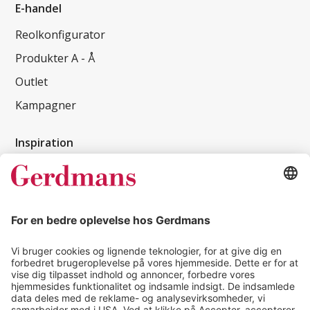
E-handel
Reolkonfigurator
Produkter A - Å
Outlet
Kampagner
Inspiration
Kundereferencer
Magasin
Tips & guides
Kontakt
salg@gerdmans.dk
49 18 07 07