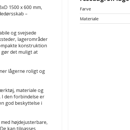
 BxD 1500 x 600 mm,
Farve
dedørsskab –
Materiale
bile og svejsede
rksteder, lagerområder
kompakte konstruktion
gør det muligt at
ner lågerne roligt og
ærktøj, materiale og
 den forbindelse er
en god beskyttelse i
 med højdejusterbare,
 De kan tilpasses