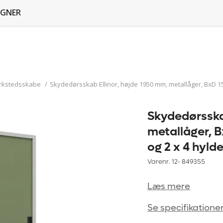
GNER
rkstedsskabe
/
Skydedørsskab Ellinor, højde 1950 mm, metallåger, BxD 15
Skydedørsska
metallåger, 
og 2 x 4 hyld
Varenr. 12-
849355
Læs mere
Se specifikatione