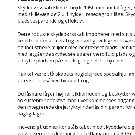
Skydedørsskab Ellinor, højde 1950 mm, metallåger,
med skillevæg og 2 x 4 hylder, resedagrøn låge.
Sky
pladsbesparende og effektivt
Dette robuste skydedørsskab imponerer med sin sta
konstruktion af metal og er særligt velegnet til væ
og industrielle miljøer med begrænset plads. Den 
med letgående skydedøre sparer værdifuld plads og 
udnytte pladsen på smalle gange eller i hjørner.
Takket være stålskabets kuglelejrede specialhjul åb
præcist – også ved hyppig brug.
De låsbare låger højner sikkerheden og beskytter v
dokumenter effektivt mod uvedkommendes adgang. I
den integrerede drejetrykcylinderlås din garant for 
dagligdagen.
Indvendigt udmærker stålskabet med skydedøre sig
galvaniserede hylder med en lastkapacitet på 80 kg.