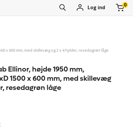
Log ind
00 x 600 mm, med skillevæg og 2 x 4 hylder, resedagrøn låge
b Ellinor, højde 1950 mm,
BxD 1500 x 600 mm, med skillevæg
er, resedagrøn låge
r