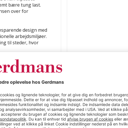
nemt bære tung last.
nsen over for
besparende design med
onelle arbejdsmiljøer.
g til steder, hvor