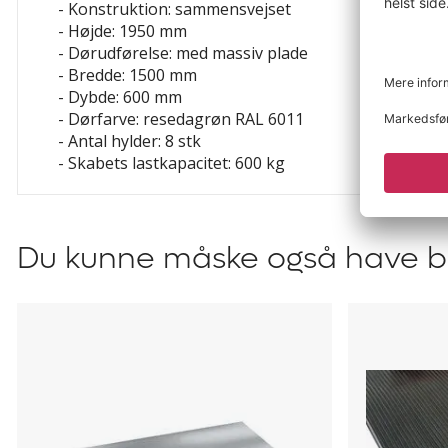
- Konstruktion: sammensvejset
- Højde: 1950 mm
- Dørudførelse: med massiv plade
- Bredde: 1500 mm
- Dybde: 600 mm
- Dørfarve: resedagrøn RAL 6011
- Antal hylder: 8 stk
- Skabets lastkapacitet: 600 kg
Du kunne måske også have br
Hylde
Gummimåt
til
Ellinor
skydedørsskab
Ellinor