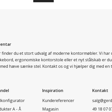
ventar
er finder du et stort udvalg af moderne kontormøbler. Vi ha
nkebord, ergonomiske kontorstole eller et nyt stålskab er du
rd med hæve sænke stel. Kontakt os og vi hjælper dig med en 
andel
Inspiration
Kontakt
lkonfigurator
Kundereferencer
salg@ger
ukter A - Å
Magasin
49 18 07 0