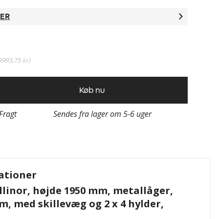
TER
9.993,75 kr
)
Køb nu
 Fragt
Sendes fra lager om 5-6 uger
ationer
linor, højde 1950 mm, metallåger,
m, med skillevæg og 2 x 4 hylder,