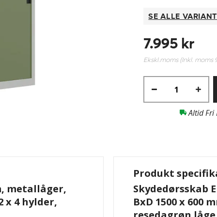
SE ALLE VARIAN
7.995 kr
Ekskl.moms (Inkl. moms
Altid Fri
Produkt specifik
, metallåger,
Skydedørsskab El
 x 4 hylder,
BxD 1500 x 600 m
resedagrøn låge