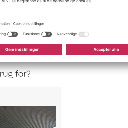
ug for?
te