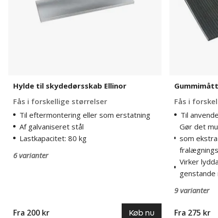
Hylde til skydedørsskab Ellinor
Gummimåtte
Fås i forskellige størrelser
Fås i forskel
Til eftermontering eller som erstatning
Til anvend
Af galvaniseret stål
Gør det mu
Lastkapacitet: 80 kg
som ekstra
fralægning
6 varianter
Virker lyd
genstande r
9 varianter
Fra 200 kr
Fra 275 kr
Køb nu