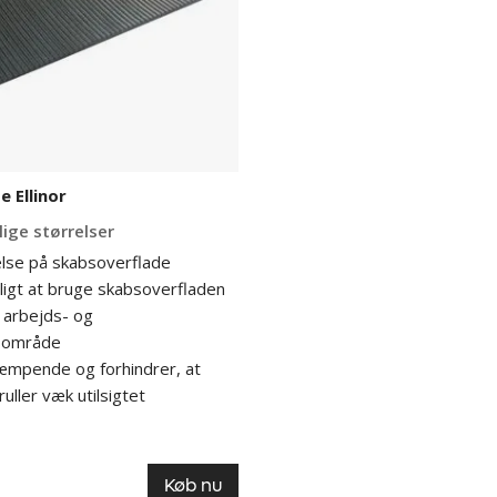
 Ellinor
lige størrelser
else på skabsoverflade
ligt at bruge skabsoverfladen
 arbejds- og
sområde
dæmpende og forhindrer, at
uller væk utilsigtet
Køb nu