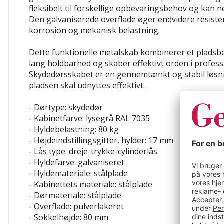
fleksibelt til forskellige opbevaringsbehov og kan 
Den galvaniserede overflade øger endvidere resiste
korrosion og mekanisk belastning.
Dette funktionelle metalskab kombinerer et plads
lang holdbarhed og skaber effektivt orden i professi
Skydedørsskabet er en gennemtænkt og stabil løsnin
pladsen skal udnyttes effektivt.
- Dørtype: skydedør
- Kabinetfarve: lysegrå RAL 7035
- Hyldebelastning: 80 kg
- Højdeindstillingsgitter, hylder: 17 mm
- Lås type: dreje-trykke-cylinderlås
- Hyldefarve: galvaniseret
- Hyldemateriale: stålplade
- Kabinettets materiale: stålplade
- Dørmateriale: stålplade
- Overflade: pulverlakeret
- Sokkelhøjde: 80 mm