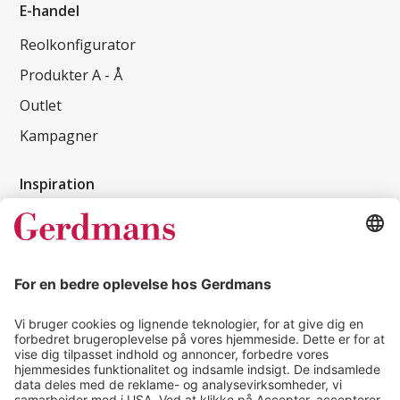
E-handel
Reolkonfigurator
Produkter A - Å
Outlet
Kampagner
Inspiration
Kundereferencer
Magasin
Tips & guides
Kontakt
salg@gerdmans.dk
49 18 07 07