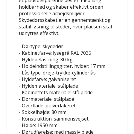
et pladsbesparende design med lang
holdbarhed og skaber effektivt orden i
professionelle arbejdsmiljøer.
Skydedørsskabet er en gennemtænkt og
stabil løsning til steder, hvor pladsen skal
udnyttes effektivt.
- Dørtype: skydedør
- Kabinetfarve: lysegrå RAL 7035
- Hyldebelastning: 80 kg
- Højdeindstillingsgitter, hylder: 17 mm
- Lås type: dreje-trykke-cylinderlås
- Hyldefarve: galvaniseret
- Hyldemateriale: stålplade
- Kabinettets materiale: stålplade
- Dørmateriale: stålplade
- Overflade: pulverlakeret
- Sokkelhøjde: 80 mm
- Konstruktion: sammensvejset
- Højde: 1950 mm
- Dørudførelse: med massiv plade