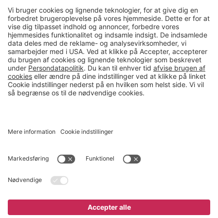
Kontakt
salg@gerdmans.dk
49 18 07 07
Salgsafdeling åbningstider
08.00-16.00
© 2026 Gerdmans Kontor- & Lagerudstyr A/S Alle priser er ekskl.
moms
En virksomhed i TAKKT-gruppen
Cookie indstillinger
Køb nu
5.995 kr