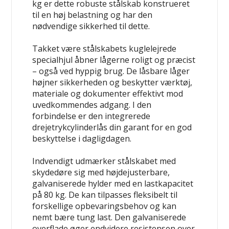
kg er dette robuste stålskab konstrueret
til en høj belastning og har den
nødvendige sikkerhed til dette.
Takket være stålskabets kuglelejrede
specialhjul åbner lågerne roligt og præcist
– også ved hyppig brug. De låsbare låger
højner sikkerheden og beskytter værktøj,
materiale og dokumenter effektivt mod
uvedkommendes adgang. I den
forbindelse er den integrerede
drejetrykcylinderlås din garant for en god
beskyttelse i dagligdagen.
Indvendigt udmærker stålskabet med
skydedøre sig med højdejusterbare,
galvaniserede hylder med en lastkapacitet
på 80 kg. De kan tilpasses fleksibelt til
forskellige opbevaringsbehov og kan
nemt bære tung last. Den galvaniserede
overflade øger endvidere resistensen over