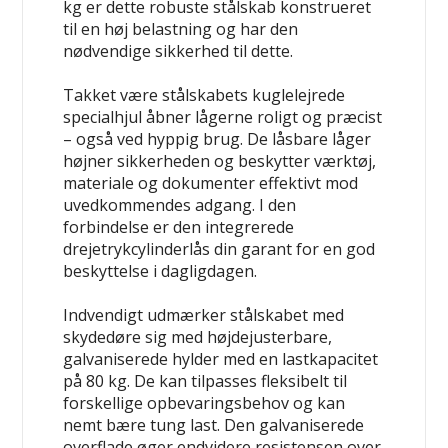
kg er dette robuste stålskab konstrueret
til en høj belastning og har den
nødvendige sikkerhed til dette.
Takket være stålskabets kuglelejrede
specialhjul åbner lågerne roligt og præcist
– også ved hyppig brug. De låsbare låger
højner sikkerheden og beskytter værktøj,
materiale og dokumenter effektivt mod
uvedkommendes adgang. I den
forbindelse er den integrerede
drejetrykcylinderlås din garant for en god
beskyttelse i dagligdagen.
Indvendigt udmærker stålskabet med
skydedøre sig med højdejusterbare,
galvaniserede hylder med en lastkapacitet
på 80 kg. De kan tilpasses fleksibelt til
forskellige opbevaringsbehov og kan
nemt bære tung last. Den galvaniserede
overflade øger endvidere resistensen over