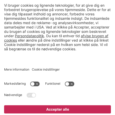
Kontakt
salg@gerdmans.dk
49 18 07 07
Salgsafdeling åbningstider
08.00-16.00
© 2026 Gerdmans Kontor- & Lagerudstyr A/S Alle priser er ekskl.
moms
En virksomhed i TAKKT-gruppen
Cookie indstillinger
Køb nu
7.295 kr