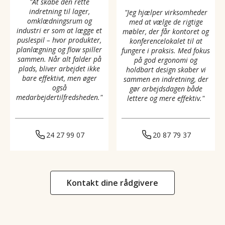
"At skabe den rette
indretning til lager,
"Jeg hjælper virksomheder
omklædningsrum og
med at vælge de rigtige
industri er som at lægge et
møbler, der får kontoret og
puslespil – hvor produkter,
konferencelokalet til at
planlægning og flow spiller
fungere i praksis. Med fokus
sammen. Når alt falder på
på god ergonomi og
plads, bliver arbejdet ikke
holdbart design skaber vi
bare effektivt, men øger
sammen en indretning, der
også
gør arbejdsdagen både
medarbejdertilfredsheden."
lettere og mere effektiv."
24 27 99 07
20 87 79 37
Kontakt dine rådgivere