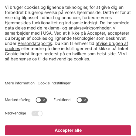
Kontakt
salg@gerdmans.dk
49 18 07 07
Salgsafdeling åbningstider
08.00-16.00
© 2026 Gerdmans Kontor- & Lagerudstyr A/S Alle priser er ekskl.
moms
En virksomhed i TAKKT-gruppen
Cookie indstillinger